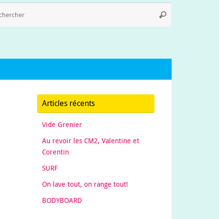
Recherche
Rechercher
pour
:
Articles récents
Vide Grenier
Au revoir les CM2, Valentine et
Corentin
SURF
On lave tout, on range tout!
BODYBOARD