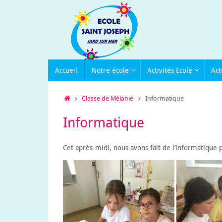
Passer
au
contenu
Passer
Accueil
Notre école
Activités Ecole
Act
au
contenu
Accueil
Classe de Mélanie
Informatique
Informatique
Cet après-midi, nous avons fait de l’informatique p