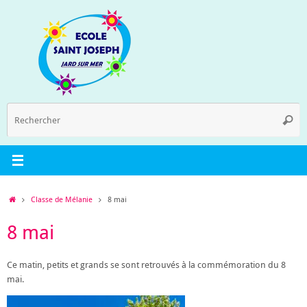
Passer
au
contenu
R
Reche
p
:
Accueil
Classe de Mélanie
8 mai
8 mai
Ce matin, petits et grands se sont retrouvés à la commémoration du 8
mai.