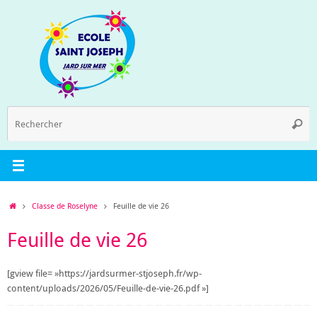
Passer
au
contenu
R
Reche
p
:
Accueil
Classe de Roselyne
Feuille de vie 26
Feuille de vie 26
[gview file= »https://jardsurmer-stjoseph.fr/wp-
content/uploads/2026/05/Feuille-de-vie-26.pdf »]