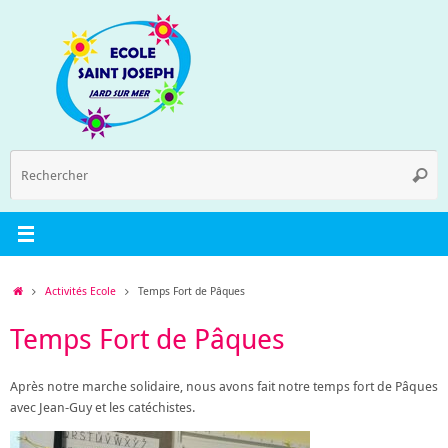
Passer
au
contenu
R
Reche
p
:
Accueil
Activités Ecole
Temps Fort de Pâques
Temps Fort de Pâques
Après notre marche solidaire, nous avons fait notre temps fort de Pâques
avec Jean-Guy et les catéchistes.