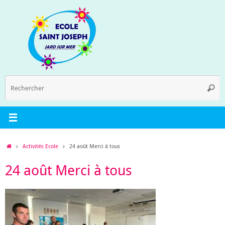
Passer
au
contenu
R
Reche
p
:
Accueil
Activités Ecole
24 août Merci à tous
24 août Merci à tous