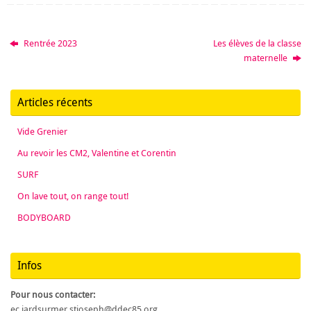
Rentrée 2023
Les élèves de la classe
maternelle
Articles récents
Vide Grenier
Au revoir les CM2, Valentine et Corentin
SURF
On lave tout, on range tout!
BODYBOARD
Infos
Pour nous contacter:
ec.jardsurmer.stjoseph@ddec85.org