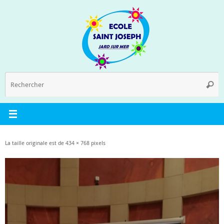
Passer
au
contenu
R
Reche
p
:
La taille originale est de
434 × 768
pixels