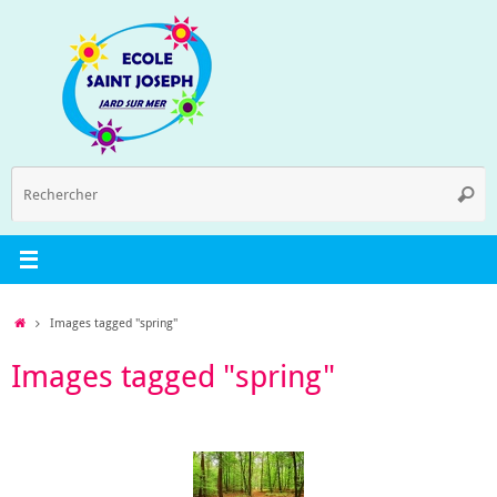
Passer
au
contenu
R
Reche
p
:
Accueil
Images tagged "spring"
Images tagged "spring"