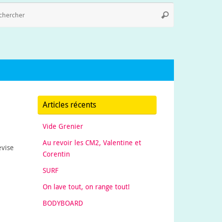
Recherche
Rechercher
pour
:
Articles récents
Vide Grenier
Au revoir les CM2, Valentine et
evise
Corentin
SURF
On lave tout, on range tout!
BODYBOARD