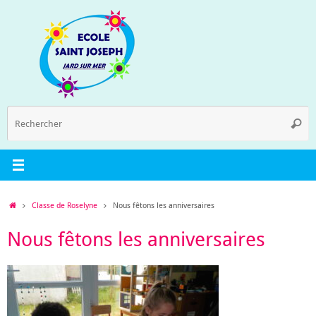
Passer
au
contenu
R
Reche
p
:
Accueil
Classe de Roselyne
Nous fêtons les anniversaires
Nous fêtons les anniversaires