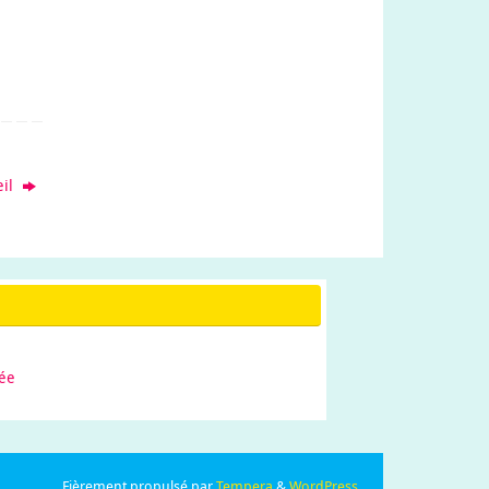
eil
ée
Fièrement propulsé par
Tempera
&
WordPress.