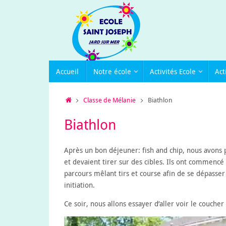
Passer
au
contenu
Passer
Accueil
Notre école
Activités Ecole
Act
au
contenu
Accueil
Classe de Mélanie
Biathlon
Biathlon
Après un bon déjeuner: fish and chip, nous avons 
et devaient tirer sur des cibles. Ils ont commencé
parcours mêlant tirs et course afin de se dépasser
initiation.
Ce soir, nous allons essayer d’aller voir le coucher 
Lecteur