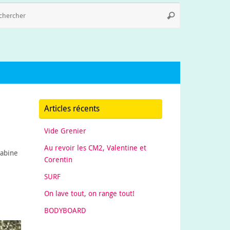
Recherche
Rechercher
pour
:
Articles récents
Vide Grenier
Au revoir les CM2, Valentine et
rabine
Corentin
SURF
On lave tout, on range tout!
BODYBOARD