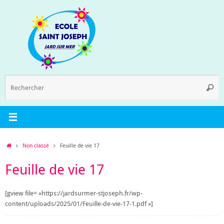
Passer
au
contenu
R
Reche
p
:
Accueil
Non classé
Feuille de vie 17
Feuille de vie 17
[gview file= »https://jardsurmer-stjoseph.fr/wp-
content/uploads/2025/01/Feuille-de-vie-17-1.pdf »]