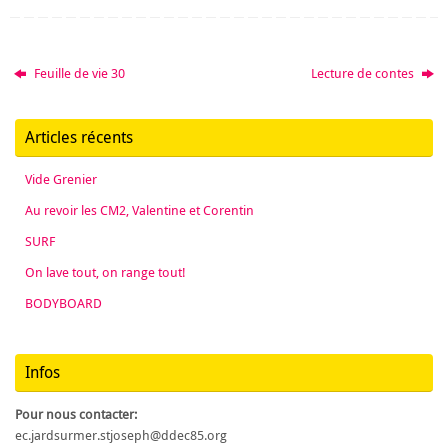
Feuille de vie 30
Lecture de contes
Articles récents
Vide Grenier
Au revoir les CM2, Valentine et Corentin
SURF
On lave tout, on range tout!
BODYBOARD
Infos
Pour nous contacter:
ec.jardsurmer.stjoseph@ddec85.org