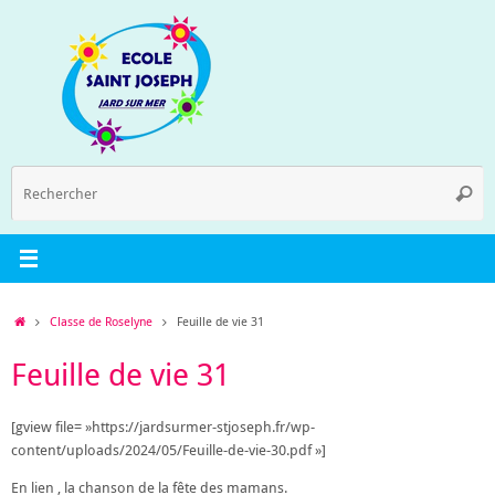
Passer
au
contenu
R
Reche
p
:
Accueil
Classe de Roselyne
Feuille de vie 31
Feuille de vie 31
[gview file= »https://jardsurmer-stjoseph.fr/wp-
content/uploads/2024/05/Feuille-de-vie-30.pdf »]
En lien , la chanson de la fête des mamans.