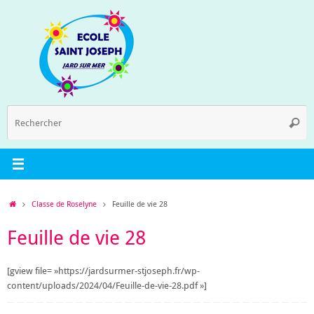
Passer
au
contenu
R
Reche
p
:
Accueil
Classe de Roselyne
Feuille de vie 28
Feuille de vie 28
[gview file= »https://jardsurmer-stjoseph.fr/wp-
content/uploads/2024/04/Feuille-de-vie-28.pdf »]