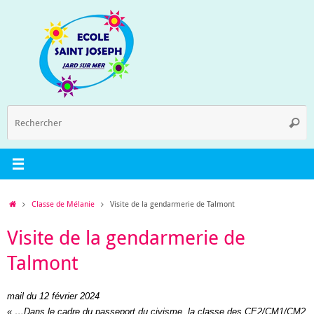
Passer
au
contenu
R
Reche
p
:
Accueil
Classe de Mélanie
Visite de la gendarmerie de Talmont
Visite de la gendarmerie de
Talmont
mail du 12 février 2024
« …Dans le cadre du passeport du civisme, la classe des CE2/CM1/CM2