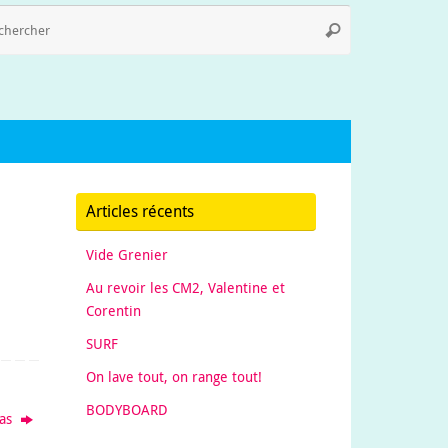
Recherche
Rechercher
pour
:
Articles récents
Vide Grenier
Au revoir les CM2, Valentine et
Corentin
SURF
On lave tout, on range tout!
BODYBOARD
tas