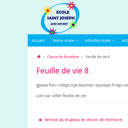
Passer
au
contenu
Passer
Accueil
Notre école
Activités Ecole
Act
au
contenu
Accueil
Classe de Roselyne
Feuille de vie 8
Feuille de vie 8
[gview file= »https://jardsurmer-stjoseph.fr/wp-co
Lien sur cette feuille de vie
Remise du drapeau de devoir de mémoire