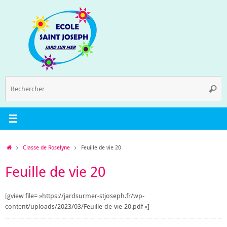
Passer
au
contenu
R
Reche
p
:
Accueil
Classe de Roselyne
Feuille de vie 20
Feuille de vie 20
[gview file= »https://jardsurmer-stjoseph.fr/wp-
content/uploads/2023/03/Feuille-de-vie-20.pdf »]