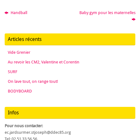
Handball
Baby gym pour les maternelles
Articles récents
Vide Grenier
Au revoir les CM2, Valentine et Corentin
SURF
On lave tout, on range tout!
BODYBOARD
Infos
Pour nous contacter:
ec.jardsurmer.stjoseph@ddec85.org
Tel: 02.51.33.56.56