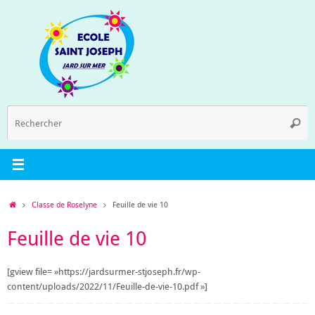
Passer
au
contenu
R
Reche
p
:
Accueil
Classe de Roselyne
Feuille de vie 10
Feuille de vie 10
[gview file= »https://jardsurmer-stjoseph.fr/wp-
content/uploads/2022/11/Feuille-de-vie-10.pdf »]