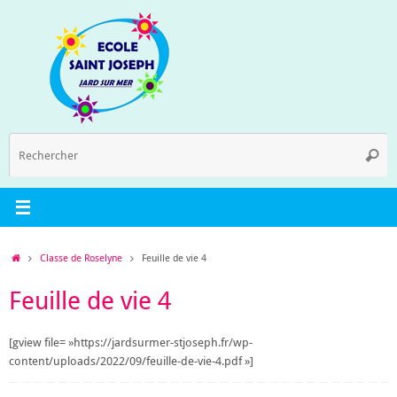
Passer
au
contenu
R
Reche
p
:
Accueil
Classe de Roselyne
Feuille de vie 4
Feuille de vie 4
[gview file= »https://jardsurmer-stjoseph.fr/wp-
content/uploads/2022/09/feuille-de-vie-4.pdf »]