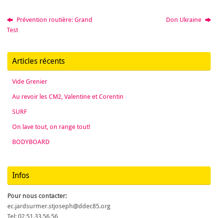
Prévention routière: Grand
Don Ukraine
Test
Articles récents
Vide Grenier
Au revoir les CM2, Valentine et Corentin
SURF
On lave tout, on range tout!
BODYBOARD
Infos
Pour nous contacter:
ec.jardsurmer.stjoseph@ddec85.org
Tel: 02.51.33.56.56