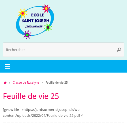
Passer
au
contenu
R
Reche
p
:
Accueil
Classe de Roselyne
Feuille de vie 25
Feuille de vie 25
[gview file= »https://jardsurmer-stjoseph.fr/wp-
content/uploads/2022/04/Feuille-de-vie-25.pdf »]