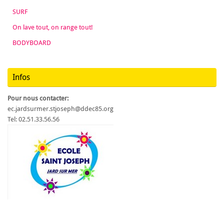
SURF
On lave tout, on range tout!
BODYBOARD
Infos
Pour nous contacter:
ec.jardsurmer.stjoseph@ddec85.org
Tel: 02.51.33.56.56