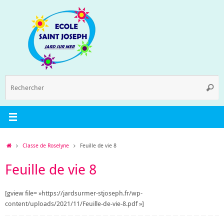
Passer
au
contenu
R
Reche
p
:
Accueil
Classe de Roselyne
Feuille de vie 8
Feuille de vie 8
[gview file= »https://jardsurmer-stjoseph.fr/wp-
content/uploads/2021/11/Feuille-de-vie-8.pdf »]