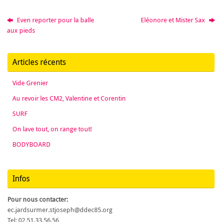
Even reporter pour la balle
Eléonore et Mister Sax
aux pieds
Articles récents
Vide Grenier
Au revoir les CM2, Valentine et Corentin
SURF
On lave tout, on range tout!
BODYBOARD
Infos
Pour nous contacter:
ec.jardsurmer.stjoseph@ddec85.org
Tel: 02.51.33.56.56