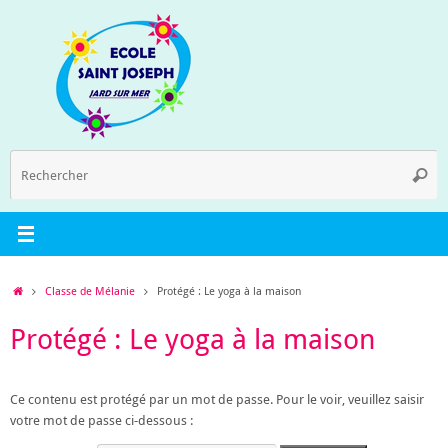
Passer
au
contenu
R
Reche
p
:
Accueil
Classe de Mélanie
Protégé : Le yoga à la maison
Protégé : Le yoga à la maison
Ce contenu est protégé par un mot de passe. Pour le voir, veuillez saisir
votre mot de passe ci-dessous :