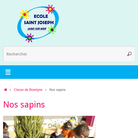
Passer
au
contenu
R
Reche
p
:
Accueil
Classe de Roselyne
Nos sapins
Nos sapins