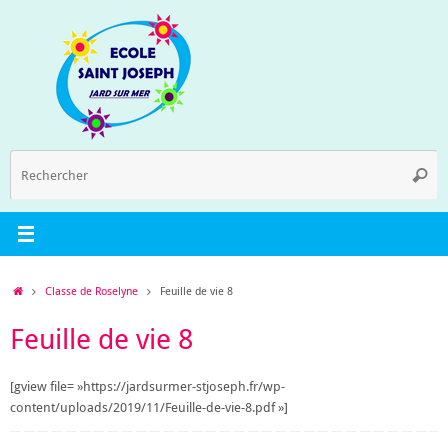
Passer
au
contenu
R
Reche
p
:
Accueil
Classe de Roselyne
Feuille de vie 8
Feuille de vie 8
[gview file= »https://jardsurmer-stjoseph.fr/wp-
content/uploads/2019/11/Feuille-de-vie-8.pdf »]