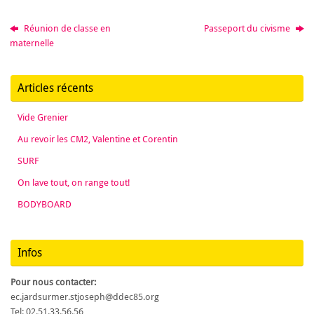
Réunion de classe en
Passeport du civisme
maternelle
Articles récents
Vide Grenier
Au revoir les CM2, Valentine et Corentin
SURF
On lave tout, on range tout!
BODYBOARD
Infos
Pour nous contacter:
ec.jardsurmer.stjoseph@ddec85.org
Tel: 02.51.33.56.56