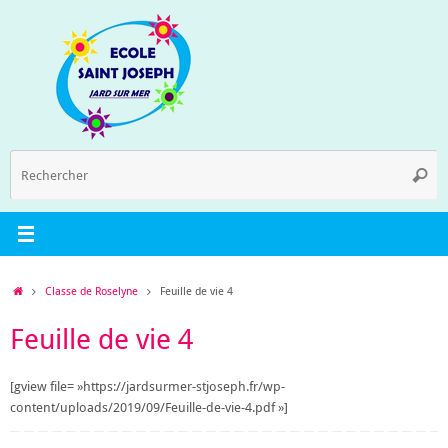
Passer
au
contenu
R
Reche
p
:
Accueil
Classe de Roselyne
Feuille de vie 4
Feuille de vie 4
[gview file= »https://jardsurmer-stjoseph.fr/wp-
content/uploads/2019/09/Feuille-de-vie-4.pdf »]