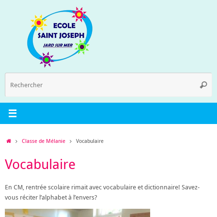
Passer
au
contenu
R
Reche
p
:
Accueil
Classe de Mélanie
Vocabulaire
Vocabulaire
En CM, rentrée scolaire rimait avec vocabulaire et dictionnaire! Savez-
vous réciter l’alphabet à l’envers?