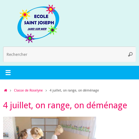
Passer
au
contenu
R
Reche
p
:
Accueil
Classe de Roselyne
4 juillet, on range, on déménage
4 juillet, on range, on déménage