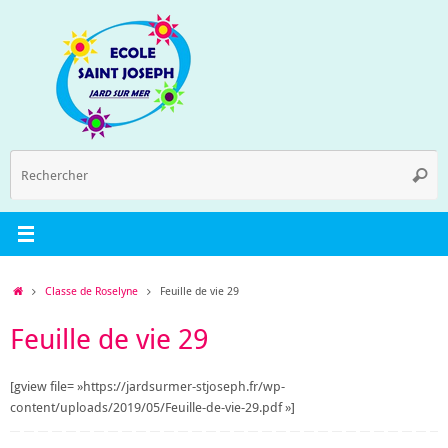
Passer
au
contenu
R
Reche
p
:
Accueil
Classe de Roselyne
Feuille de vie 29
Feuille de vie 29
[gview file= »https://jardsurmer-stjoseph.fr/wp-
content/uploads/2019/05/Feuille-de-vie-29.pdf »]