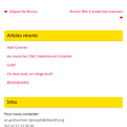
Départ de Bruno
Bonne fête à toutes les mamans
Articles récents
Vide Grenier
Au revoir les CM2, Valentine et Corentin
SURF
On lave tout, on range tout!
BODYBOARD
Infos
Pour nous contacter:
ec.jardsurmer.stjoseph@ddec85.org
Tel: 02.51.33.56.56