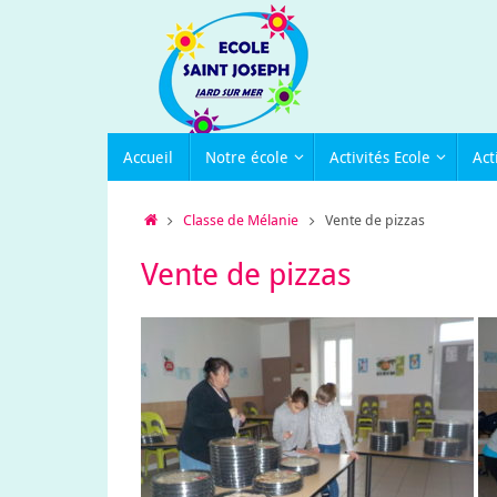
Passer
au
contenu
Passer
Accueil
Notre école
Activités Ecole
Act
au
contenu
Accueil
Classe de Mélanie
Vente de pizzas
Vente de pizzas