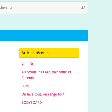
Recherche
Rechercher
pour
:
Articles récents
Vide Grenier
Au revoir les CM2, Valentine et
Corentin
SURF
On lave tout, on range tout!
BODYBOARD