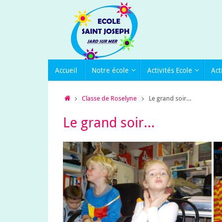
Passer
au
contenu
Passer
Accueil
Notre école
Activités Ecole
Act
au
contenu
Accueil
Classe de Roselyne
Le grand soir…
Le grand soir…