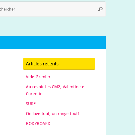
Recherche
Rechercher
pour
:
Articles récents
Vide Grenier
Au revoir les CM2, Valentine et
Corentin
SURF
On lave tout, on range tout!
BODYBOARD