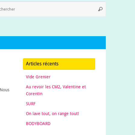
Recherche
Rechercher
pour
:
Articles récents
Vide Grenier
Au revoir les CM2, Valentine et
 Nous
Corentin
SURF
On lave tout, on range tout!
BODYBOARD