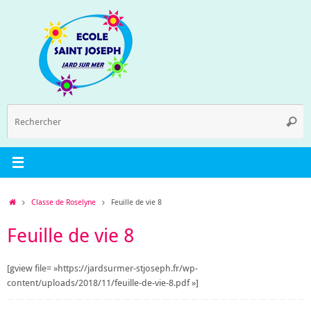
Passer
au
contenu
R
Reche
p
:
Accueil
Classe de Roselyne
Feuille de vie 8
Feuille de vie 8
[gview file= »https://jardsurmer-stjoseph.fr/wp-
content/uploads/2018/11/feuille-de-vie-8.pdf »]