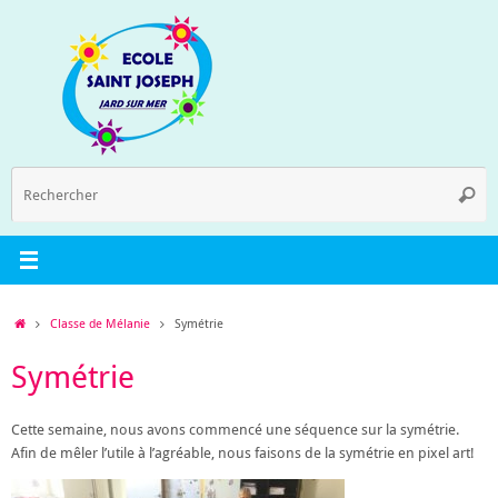
Passer
au
contenu
R
Reche
p
:
Accueil
Classe de Mélanie
Symétrie
Symétrie
Cette semaine, nous avons commencé une séquence sur la symétrie.
Afin de mêler l’utile à l’agréable, nous faisons de la symétrie en pixel art!