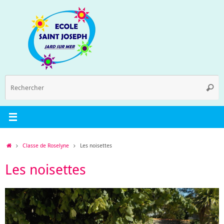
Passer
au
contenu
R
Reche
p
:
Accueil
Classe de Roselyne
Les noisettes
Les noisettes