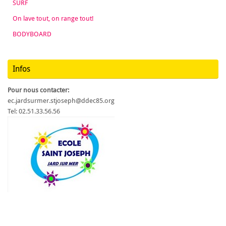
SURF
On lave tout, on range tout!
BODYBOARD
Infos
Pour nous contacter:
ec.jardsurmer.stjoseph@ddec85.org
Tel: 02.51.33.56.56