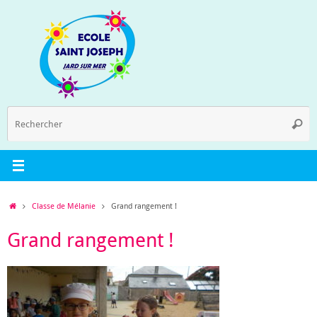
Passer
au
contenu
R
Reche
p
:
Accueil
Classe de Mélanie
Grand rangement !
Grand rangement !