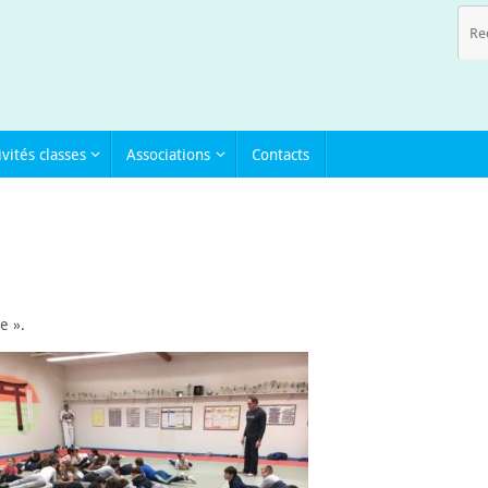
ivités classes
Associations
Contacts
e ».