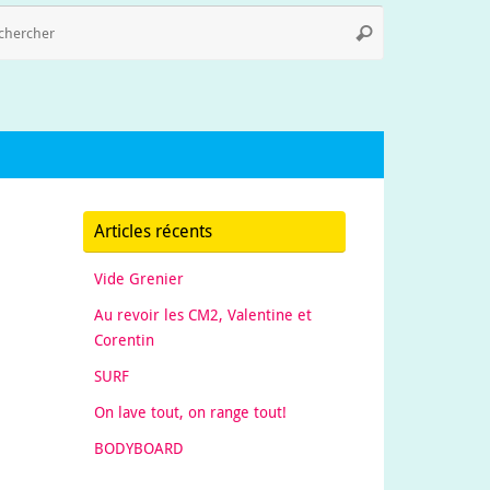
Recherche
Rechercher
pour
:
Articles récents
Vide Grenier
Au revoir les CM2, Valentine et
Corentin
SURF
On lave tout, on range tout!
BODYBOARD