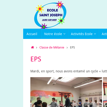
Passer
au
contenu
Passer
Accueil
Notre école
Activités Ecole
Act
au
contenu
Accueil
Classe de Mélanie
EPS
EPS
Mardi, en sport, nous avons entamé un cycle « lutt