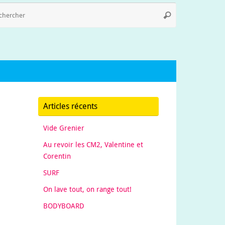
Recherche
Rechercher
pour
:
Articles récents
Vide Grenier
Au revoir les CM2, Valentine et
Corentin
SURF
On lave tout, on range tout!
BODYBOARD