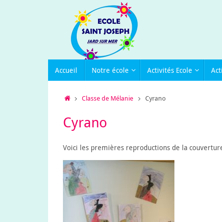
Passer
au
contenu
Passer
Accueil
Notre école
Activités Ecole
Act
au
contenu
Accueil
Classe de Mélanie
Cyrano
Cyrano
Voici les premières reproductions de la couvertur