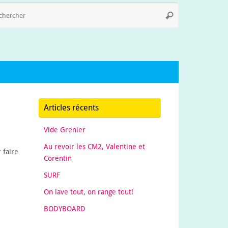
Recherche
Rechercher
pour
:
Articles récents
Vide Grenier
Au revoir les CM2, Valentine et
 faire
Corentin
SURF
On lave tout, on range tout!
BODYBOARD