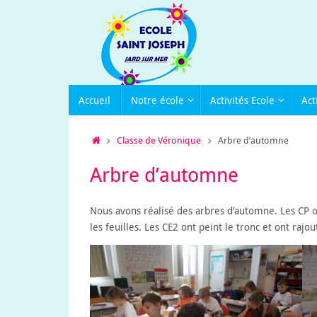
Passer
au
contenu
Passer
Accueil
Notre école
Activités Ecole
Act
au
contenu
Accueil
Classe de Véronique
Arbre d’automne
Arbre d’automne
Nous avons réalisé des arbres d’automne. Les CP on
les feuilles. Les CE2 ont peint le tronc et ont rajo