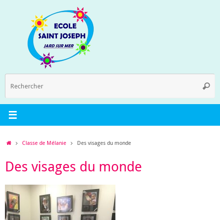
Passer
au
contenu
R
Reche
p
:
Accueil
Classe de Mélanie
Des visages du monde
Des visages du monde