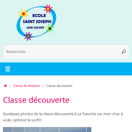
Passer
au
contenu
R
Reche
p
:
Accueil
Classe de Mélanie
Classe découverte
Classe découverte
Quelques photos de la classe découverte à La Tranche sur mer: char à
voile, optimist & surf!!!