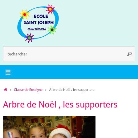
Passer
au
contenu
R
Reche
p
:
Accueil
Classe de Roselyne
Arbre de Noël , les supporters
Arbre de Noël , les supporters