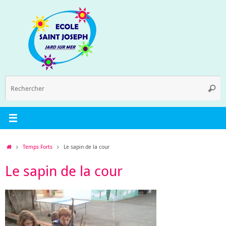
Passer
au
contenu
R
Reche
p
:
Accueil
Temps Forts
Le sapin de la cour
Le sapin de la cour