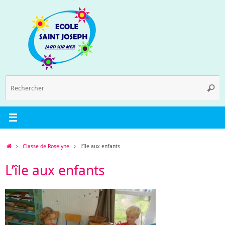
Passer
au
contenu
R
Reche
p
:
Accueil
Classe de Roselyne
L’île aux enfants
L’île aux enfants