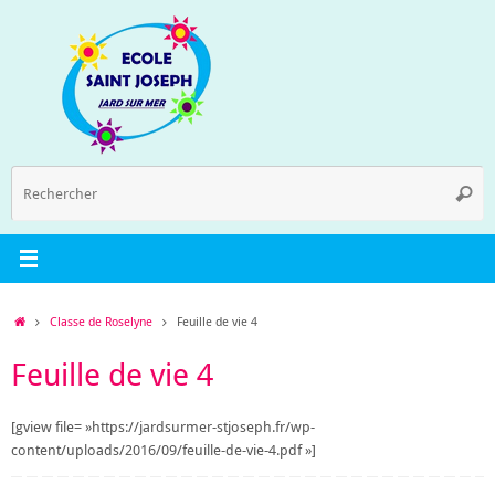
Passer
au
contenu
R
Reche
p
:
Accueil
Classe de Roselyne
Feuille de vie 4
Feuille de vie 4
[gview file= »https://jardsurmer-stjoseph.fr/wp-
content/uploads/2016/09/feuille-de-vie-4.pdf »]