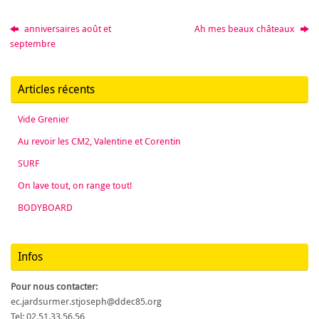
anniversaires août et
Ah mes beaux châteaux
septembre
Articles récents
Vide Grenier
Au revoir les CM2, Valentine et Corentin
SURF
On lave tout, on range tout!
BODYBOARD
Infos
Pour nous contacter:
ec.jardsurmer.stjoseph@ddec85.org
Tel: 02.51.33.56.56