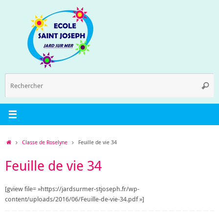
Passer
au
contenu
R
Reche
p
:
Accueil
Classe de Roselyne
Feuille de vie 34
Feuille de vie 34
[gview file= »https://jardsurmer-stjoseph.fr/wp-
content/uploads/2016/06/Feuille-de-vie-34.pdf »]