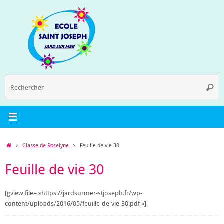
Passer
au
contenu
R
Reche
p
:
Accueil
Classe de Roselyne
Feuille de vie 30
Feuille de vie 30
[gview file= »https://jardsurmer-stjoseph.fr/wp-
content/uploads/2016/05/feuille-de-vie-30.pdf »]