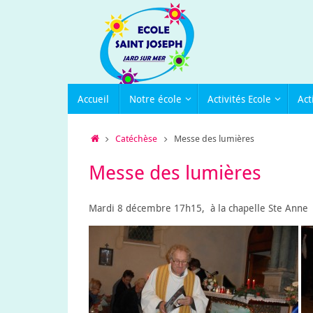
Passer
au
contenu
Passer
Accueil
Notre école
Activités Ecole
Act
au
contenu
Accueil
Catéchèse
Messe des lumières
Messe des lumières
Mardi 8 décembre 17h15, à la chapelle Ste Anne