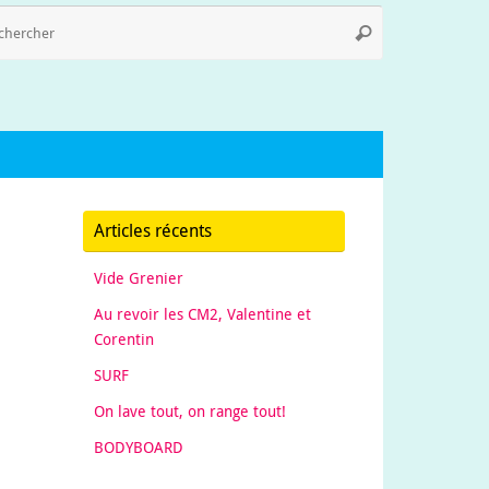
Recherche
Rechercher
pour
:
Articles récents
Vide Grenier
Au revoir les CM2, Valentine et
Corentin
SURF
On lave tout, on range tout!
BODYBOARD