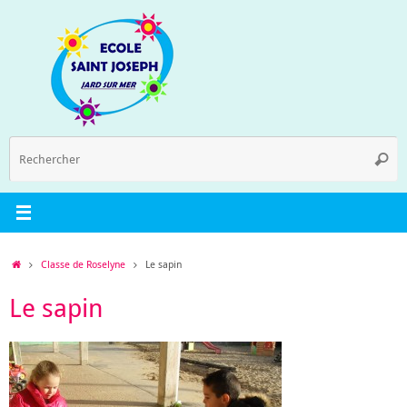
Passer
au
contenu
R
Reche
p
:
Accueil
Classe de Roselyne
Le sapin
Le sapin