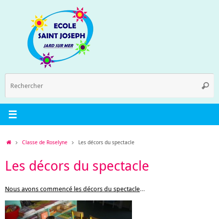
Passer
au
contenu
R
Reche
p
:
Accueil
Classe de Roselyne
Les décors du spectacle
Les décors du spectacle
Nous avons commencé les décors du spectacle
…